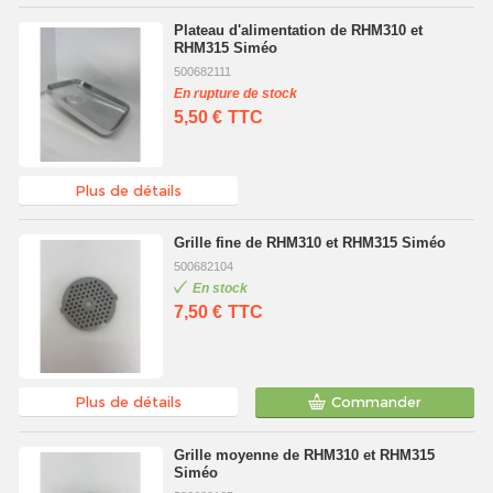
Plateau d'alimentation de RHM310 et
RHM315 Siméo
500682111
En rupture de stock
5,50 €
TTC
Plus de détails
Grille fine de RHM310 et RHM315 Siméo
500682104
En stock
7,50 €
TTC
Plus de détails
Commander
Grille moyenne de RHM310 et RHM315
Siméo