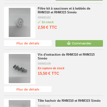
Filtre kit à saucisses et à kebbés de
RHM310 et RHM315 Siméo
500682102
En stock
2,50 €
TTC
Plus de détails
Commander
Vis d'extraction de RHM310 et RHM315
Siméo
500682109
En rupture de stock
15,50 €
TTC
Plus de détails
Tête hachoir de RHM310 et RHM315 Siméo
500682110