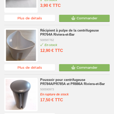
3,90 €
TTC
Plus de détails
Commander
Récipient à pulpe de la centrifugeuse
PR764A Riviera-et-Bar
500587762
En stock
12,90 €
TTC
Plus de détails
Commander
Poussoir pour centrifugeuse
PR784A/PR785A et PR886A Riviera-et-Bar
500590973
En rupture de stock
17,50 €
TTC