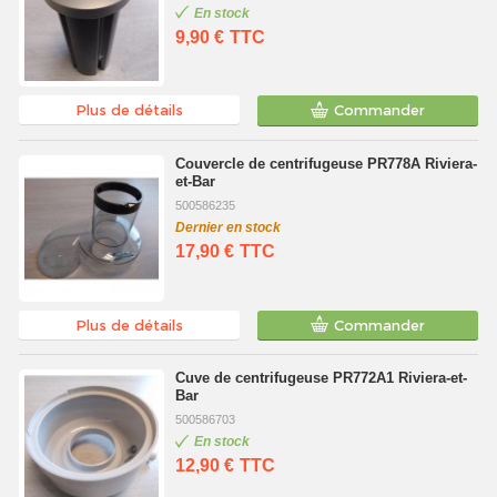
En stock
9,90 €
TTC
Plus de détails
Commander
Couvercle de centrifugeuse PR778A Riviera-
et-Bar
500586235
Dernier en stock
17,90 €
TTC
Plus de détails
Commander
Cuve de centrifugeuse PR772A1 Riviera-et-
Bar
500586703
En stock
12,90 €
TTC