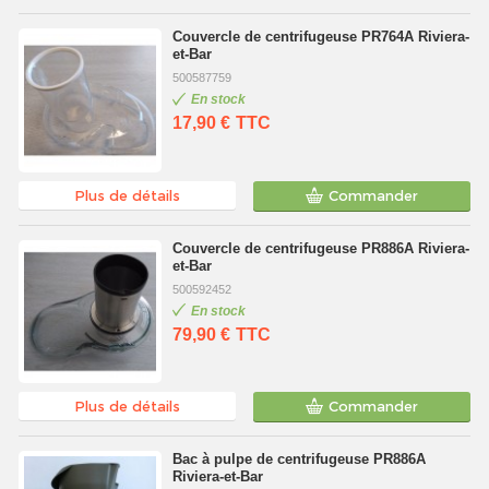
Couvercle de centrifugeuse PR764A Riviera-
et-Bar
500587759
En stock
17,90 €
TTC
Plus de détails
Commander
Couvercle de centrifugeuse PR886A Riviera-
et-Bar
500592452
En stock
79,90 €
TTC
Plus de détails
Commander
Bac à pulpe de centrifugeuse PR886A
Riviera-et-Bar