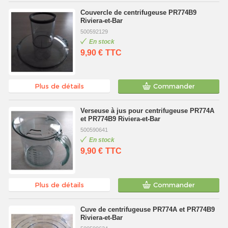
Couvercle de centrifugeuse PR774B9
Riviera-et-Bar
500592129
En stock
9,90 €
TTC
Plus de détails
Commander
Verseuse à jus pour centrifugeuse PR774A
et PR774B9 Riviera-et-Bar
500590641
En stock
9,90 €
TTC
Plus de détails
Commander
Cuve de centrifugeuse PR774A et PR774B9
Riviera-et-Bar