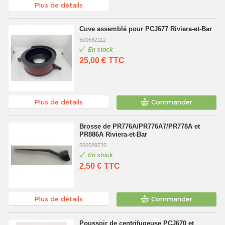
Plus de détails
Cuve assemblé pour PCJ677 Riviera-et-Bar
500682112
En stock
25,00 €
TTC
Plus de détails
Commander
Brosse de PR776A/PR776A7/PR778A et
PR886A Riviera-et-Bar
500589725
En stock
2,50 €
TTC
Plus de détails
Commander
Poussoir de centrifugeuse PCJ670 et