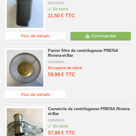
500592454
En stock
11,50 €
TTC
Plus de détails
Commander
Panier filtre de centrifugeuse PR876A
Riviera-et-Bar
500588692
En rupture de stock
59,90 €
TTC
Plus de détails
Couvercle de centrifugeuse PR876A Riviera-
et-Bar
500588693
En stock
57,99 €
TTC