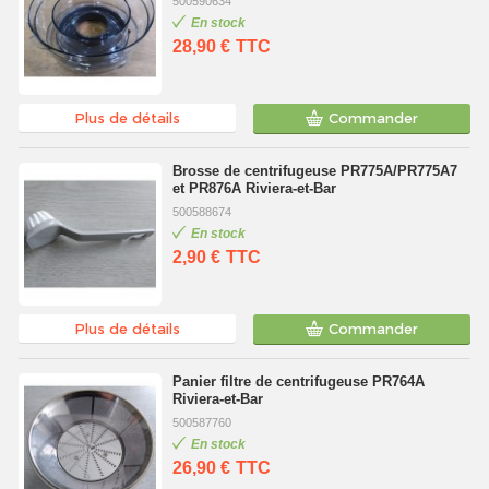
500590634
En stock
28,90 €
TTC
Plus de détails
Commander
Brosse de centrifugeuse PR775A/PR775A7
et PR876A Riviera-et-Bar
500588674
En stock
2,90 €
TTC
Plus de détails
Commander
Panier filtre de centrifugeuse PR764A
Riviera-et-Bar
500587760
En stock
26,90 €
TTC