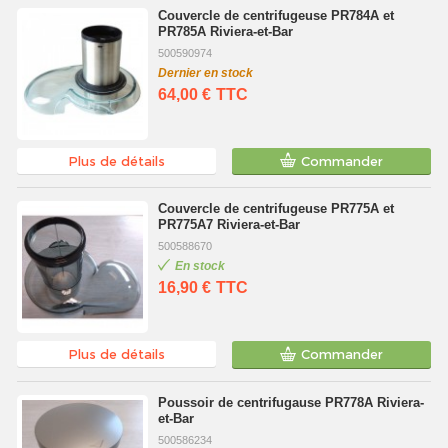
Couvercle de centrifugeuse PR784A et
PR785A Riviera-et-Bar
500590974
Dernier en stock
64,00 €
TTC
Plus de détails
Commander
Couvercle de centrifugeuse PR775A et
PR775A7 Riviera-et-Bar
500588670
En stock
16,90 €
TTC
Plus de détails
Commander
Poussoir de centrifugause PR778A Riviera-
et-Bar
500586234