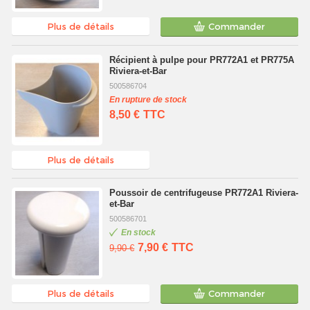
Plus de détails
Commander
Récipient à pulpe pour PR772A1 et PR775A
Riviera-et-Bar
500586704
En rupture de stock
8,50 €
TTC
Plus de détails
Poussoir de centrifugeuse PR772A1 Riviera-
et-Bar
500586701
En stock
7,90 €
TTC
9,90 €
Plus de détails
Commander