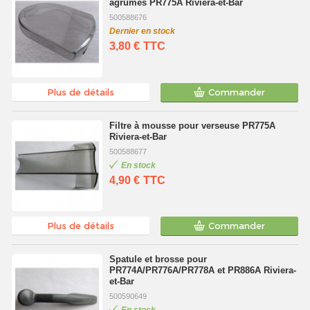
agrumes PR775A Riviera-et-Bar
500588676
Dernier en stock
3,80 €
TTC
Plus de détails
Commander
Filtre à mousse pour verseuse PR775A
Riviera-et-Bar
500588677
En stock
4,90 €
TTC
Plus de détails
Commander
Spatule et brosse pour
PR774A/PR776A/PR778A et PR886A Riviera-
et-Bar
500590649
En stock