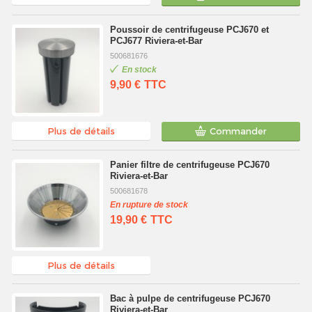
Poussoir de centrifugeuse PCJ670 et
PCJ677 Riviera-et-Bar
500681676
En stock
9,90 €
TTC
Plus de détails
Commander
Panier filtre de centrifugeuse PCJ670
Riviera-et-Bar
500681678
En rupture de stock
19,90 €
TTC
Plus de détails
Bac à pulpe de centrifugeuse PCJ670
Riviera-et-Bar