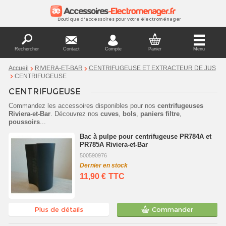
Boutique d'accessoires pour votre électroménager
Rechercher
Contact
Compte
Panier
Menu
Accueil
RIVIERA-ET-BAR
CENTRIFUGEUSE ET EXTRACTEUR DE JUS
CENTRIFUGEUSE
CENTRIFUGEUSE
Commandez les accessoires disponibles pour nos
centrifugeuses
Riviera-et-Bar
. Découvrez nos
cuves
,
bols
,
paniers
filtre
,
poussoirs
...
Bac à pulpe pour centrifugeuse PR784A et
PR785A Riviera-et-Bar
500590976
Dernier en stock
11,90 €
TTC
Plus de détails
Commander