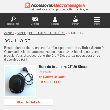
Boutique d'accessoires pour votre électroménager
Rechercher
Contact
Compte
Panier
Menu
BOUILLOIRE
Accueil
SIMÉO
BOUILLOIRE ET THÉIÈRE
BOUILLOIRE
Besoin d'un
socle
ou encore d'un
filtre
pour votre
bouilloire
Siméo
?
Commandez ici les
accessoires
dont vous avez besoin pour votre
produit. Vous disposez d'une
théière
? Découvrez nos
accessoires
disponibles
ici
!
Base de bouilloire CT420 Siméo
500973788
En rupture de stock
19,90 €
TTC
Plus de détails