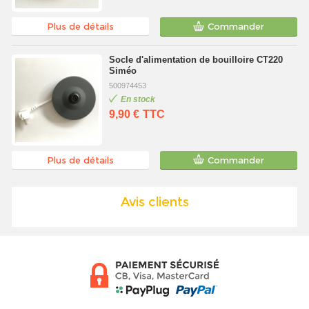
Plus de détails
Commander
Socle d'alimentation de bouilloire CT220
Siméo
500974453
En stock
9,90 €
TTC
Plus de détails
Commander
Avis clients