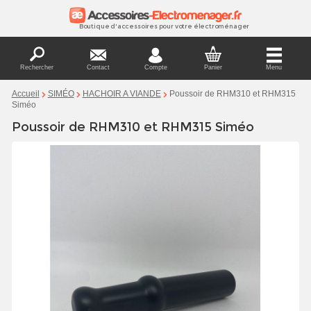
Boutique d'accessoires pour votre électroménager
Rechercher
Contact
Compte
Panier
Menu
Poussoir de RHM310 et RHM315
Accueil
SIMÉO
HACHOIR A VIANDE
Siméo
Poussoir de RHM310 et RHM315 Siméo