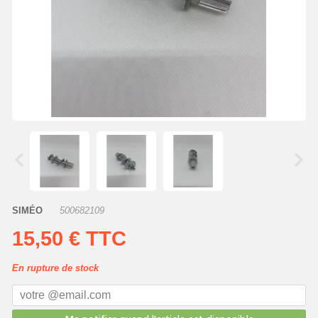
SIMÉO
500682109
15,50 €
TTC
En rupture de stock