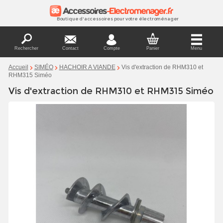
Boutique d'accessoires pour votre électroménager
Rechercher
Contact
Compte
Panier
Menu
Vis d'extraction de RHM310 et
Accueil
SIMÉO
HACHOIR A VIANDE
RHM315 Siméo
Vis d'extraction de RHM310 et RHM315 Siméo