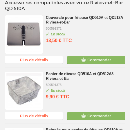
Accessoires compatibles avec votre Riviera-et-Bar
QD 510A
Couvercle pour friteuse QD510A et QD512A
Riviera-et-Bar
500591371
En stock
13,50 €
TTC
Plus de détails
Commander
Panier de riteuse QD510A et QD512A8
Riviera-et-Bar
500591373
En stock
9,90 €
TTC
Plus de détails
Commander
Poignée pour panier de friteuse QD510A et