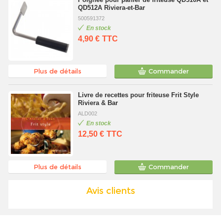
QD512A Riviera-et-Bar
500591372
En stock
4,90 €
TTC
Plus de détails
Commander
Livre de recettes pour friteuse Frit Style
Riviera & Bar
ALD002
En stock
12,50 €
TTC
Plus de détails
Commander
Avis clients