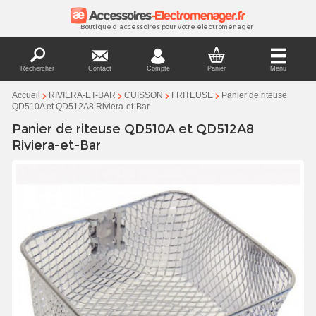
Boutique d'accessoires pour votre électroménager
Rechercher
Contact
Compte
Panier
Menu
Panier de riteuse
Accueil
RIVIERA-ET-BAR
CUISSON
FRITEUSE
QD510A et QD512A8 Riviera-et-Bar
Panier de riteuse QD510A et QD512A8
Riviera-et-Bar