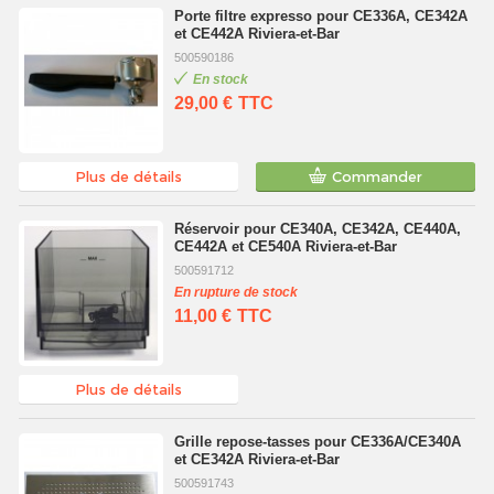
Porte filtre expresso pour CE336A, CE342A
et CE442A Riviera-et-Bar
500590186
En stock
29,00 €
TTC
Plus de détails
Commander
Réservoir pour CE340A, CE342A, CE440A,
CE442A et CE540A Riviera-et-Bar
500591712
En rupture de stock
11,00 €
TTC
Plus de détails
Grille repose-tasses pour CE336A/CE340A
et CE342A Riviera-et-Bar
500591743