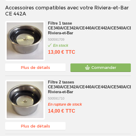
Accessoires compatibles avec votre Riviera-et-Bar
CE 442A
Filtre 1 tasse
CE340A/CE342A/CE440A/CE442A/CE540A/CE5
Riviera-et-Bar
500591709
En stock
13,00 €
TTC
Plus de détails
Commander
Filtre 2 tasses
CE340A/CE342A/CE440A/CE442A/CE540A/CE5
Riviera-et-Bar
500591710
En rupture de stock
14,00 €
TTC
Plus de détails