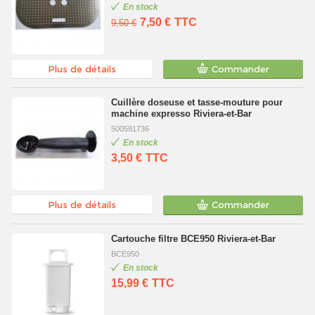
En stock
7,50 €
TTC
9,50 €
Plus de détails
Commander
Cuillère doseuse et tasse-mouture pour
machine expresso Riviera-et-Bar
500591736
En stock
3,50 €
TTC
Plus de détails
Commander
Cartouche filtre BCE950 Riviera-et-Bar
BCE950
En stock
15,99 €
TTC