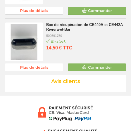
Plus de détails
Commander
Bac de récupération de CE440A et CE442A
Riviera-et-Bar
500591750
En stock
14,50 €
TTC
Plus de détails
Commander
Avis clients