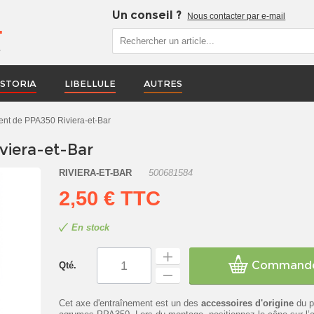
Un conseil ?
Nous contacter par e-mail
r
STORIA
LIBELLULE
AUTRES
ent de PPA350 Riviera-et-Bar
viera-et-Bar
RIVIERA-ET-BAR
500681584
2,50 €
TTC
En stock
Command
Qté.
Cet axe d'entraînement est un des
accessoires d'origine
du p