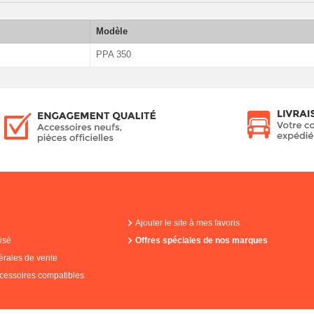
Modèle
PPA 350
Ajouter le site à mes favoris
isé
Offres spéciales de nos marques
érales de vente
cessoires compatibles