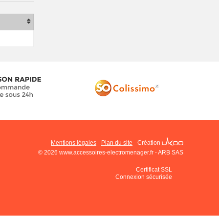
Mentions légales
-
Plan du site
-
Création
© 2026 www.accessoires-electromenager.fr - ARB SAS
Certificat SSL
Connexion sécurisée