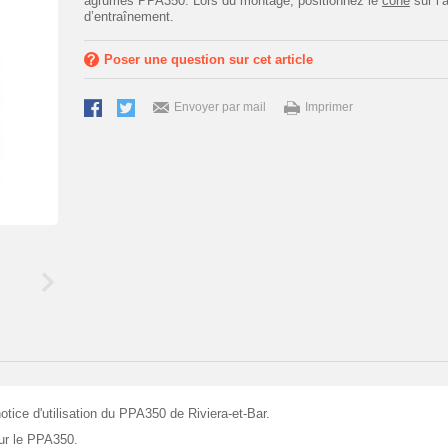
agrumes PPA350. Lors du montage, positionnez le
cône
sur l’
d’entraînement.
Poser une question sur cet article
Envoyer par mail
Imprimer
otice d'utilisation du PPA350 de Riviera-et-Bar.
ur le PPA350.