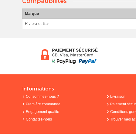
Compatibilités
Marque
Riviera-et-Bar
Informations
Qui sommes-nous ?
Livraison
Première commande
Paiement sécur
Engagement qualité
Conditions gén
Contactez-nous
Trouver mes ac