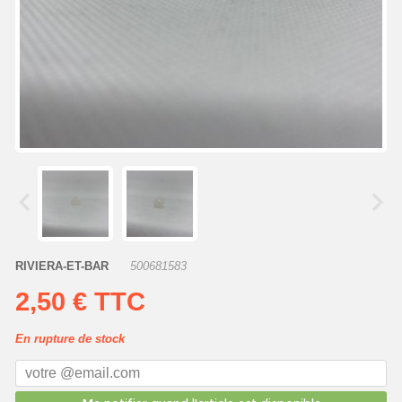
RIVIERA-ET-BAR
500681583
2,50 €
TTC
En rupture de stock