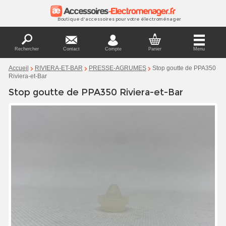
Boutique d'accessoires pour votre électroménager
Rechercher
Contact
Compte
Panier
Menu
Stop goutte de PPA350
Accueil
RIVIERA-ET-BAR
PRESSE-AGRUMES
Riviera-et-Bar
Stop goutte de PPA350 Riviera-et-Bar