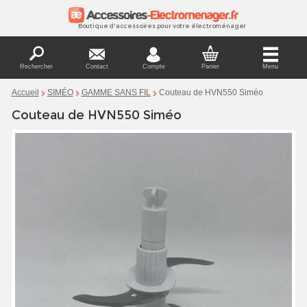
Boutique d'accessoires pour votre électroménager
Rechercher
Contact
Compte
Panier
Menu
Couteau de HVN550 Siméo
Accueil
SIMÉO
GAMME SANS FIL
Couteau de HVN550 Siméo