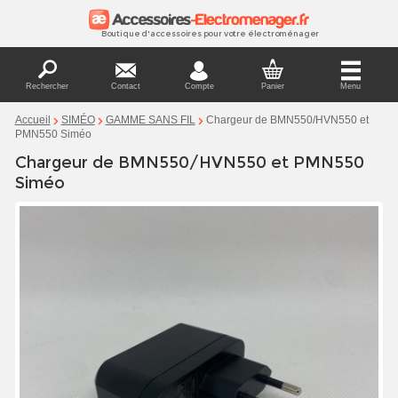
Boutique d'accessoires pour votre électroménager
Rechercher
Contact
Compte
Panier
Menu
Chargeur de BMN550/HVN550 et
Accueil
SIMÉO
GAMME SANS FIL
PMN550 Siméo
Chargeur de BMN550/HVN550 et PMN550
Siméo