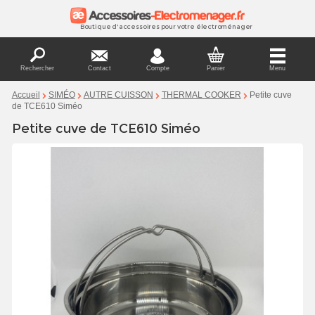
Boutique d'accessoires pour votre électroménager
Rechercher
Contact
Compte
Panier
Menu
Petite cuve
Accueil
SIMÉO
AUTRE CUISSON
THERMAL COOKER
de TCE610 Siméo
Petite cuve de TCE610 Siméo