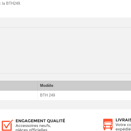
c la BTH249.
Modèle
BTH 249