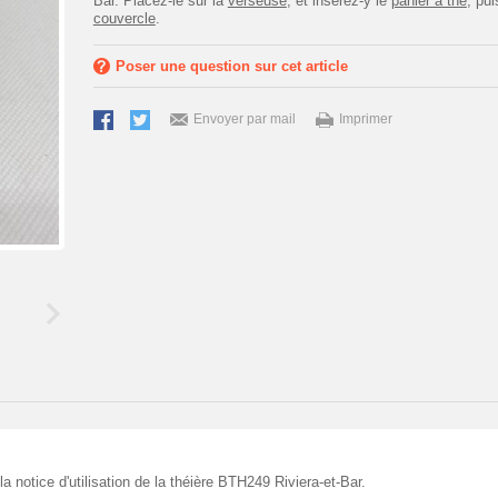
Bar. Placez-le sur la
verseuse
, et insérez-y le
panier à thé
, pui
couvercle
.
Poser une question sur cet article
Envoyer par mail
Imprimer
la notice d'utilisation de la théière BTH249 Riviera-et-Bar.