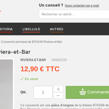
Un conseil ?
Nous contacter par e-mail
r
STORIA
LIBELLULE
AUTRES
Couvercle principal de BTH249 Riviera-et-Bar
iera-et-Bar
RIVIERA-ET-BAR
500682255
12,90 €
TTC
En stock
Command
Qté.
Ce couvercle est une
pièce d'origine
de la théière BTH249 de 