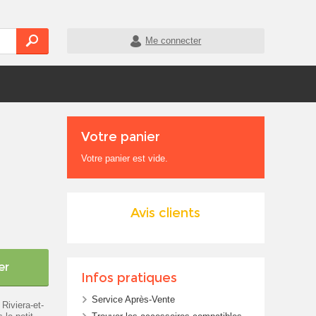
Me connecter
Votre panier
Votre panier est vide.
Avis clients
er
Infos pratiques
Service Après-Vente
Riviera-et-