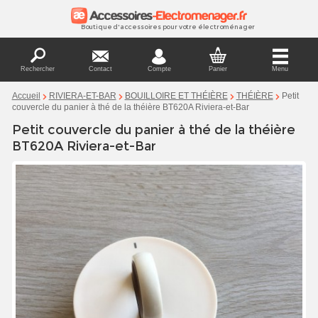
Boutique d'accessoires pour votre électroménager
Rechercher
Contact
Compte
Panier
Menu
Petit
Accueil
RIVIERA-ET-BAR
BOUILLOIRE ET THÉIÈRE
THÉIÈRE
couvercle du panier à thé de la théière BT620A Riviera-et-Bar
Petit couvercle du panier à thé de la théière
BT620A Riviera-et-Bar