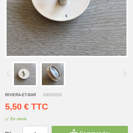
RIVIERA-ET-BAR
500593205
5,50 €
TTC
En stock