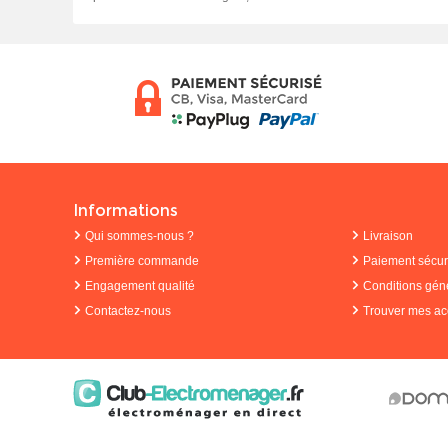
Informations
Qui sommes-nous ?
Livraison
Première commande
Paiement sécur
Engagement qualité
Conditions gén
Contactez-nous
Trouver mes ac