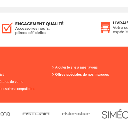
Ajouter le site à mes favoris
isé
Offres spéciales de nos marques
érales de vente
cessoires compatibles