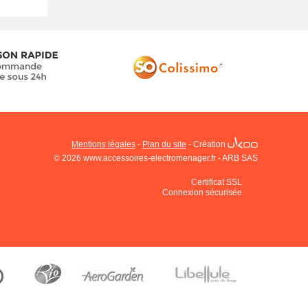
Mentions légales
-
Plan du site
-
Création
© 2026 www.accessoires-electromenager.fr - ARB SAS
Certificat SSL
Connexion sécurisée