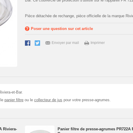
Bar. Ce couvercle de protection s'utilise sur le l'appareil PR 72
Pièce détachée de rechange, pièce officielle de la marque Rivie
Poser une question sur cet article
Envoyer par mail
Imprimer
viera-et-Bar.
 le
panier filtre
ou le
collecteur de jus
pour votre presse-agrumes.
 Riviera-
Panier filtre de presse-agrumes PR722A R