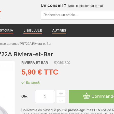
Un conseil ?
Nous contacter par e-mail
r
STORIA
LIBELLULE
AUTRES
esse-agrumes PR722A Riviera-et-Bar
22A Riviera-et-Bar
RIVIERA-ET-BAR
500591390
5,90 €
TTC
En stock
Command
Qté.
Couvercle
en plastique pour le
presse-agrumes PR722A
de Ri