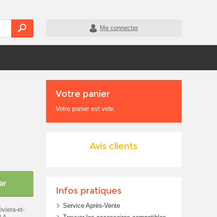
Me connecter
Votre panier
Votre panier est vide.
Avis clients
er
Infos pratiques
Service Après-Vente
viera-et-