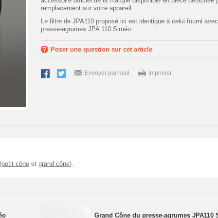
accessoire officiel de la marque disponible en pièce détachée 
remplacement sur votre appareil.
Le filtre de JPA110 proposé ici est identique à celui fourni avec
presse-agrumes JPA 110 Siméo.
Poser une question sur cet article
Envoyer par mail
Imprimer
(
petit cône
et
grand cône
).
éo
Grand Cône du presse-agrumes JPA110 