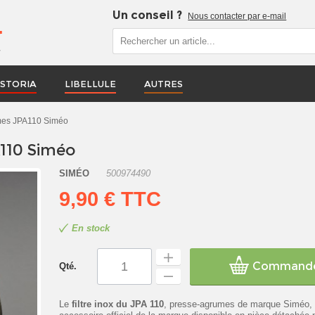
Un conseil ?
Nous contacter par e-mail
r
STORIA
LIBELLULE
AUTRES
umes JPA110 Siméo
A110 Siméo
SIMÉO
500974490
9,90 €
TTC
En stock
Command
Qté.
Le
filtre inox du JPA 110
, presse-agrumes de marque Siméo, 