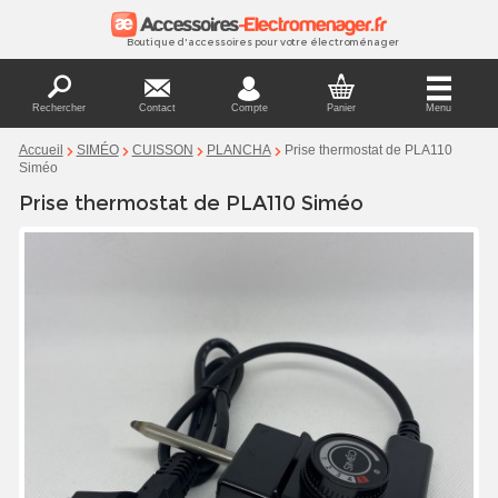
Boutique d'accessoires pour votre électroménager
Rechercher
Contact
Compte
Panier
Menu
Prise thermostat de PLA110
Accueil
SIMÉO
CUISSON
PLANCHA
Siméo
Prise thermostat de PLA110 Siméo