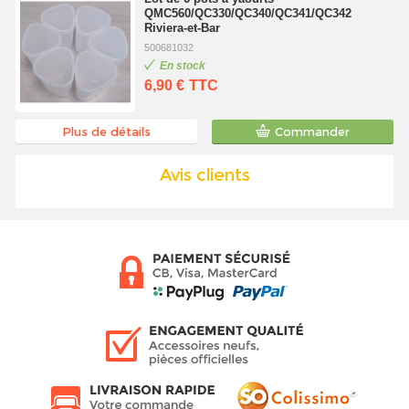
QMC560/QC330/QC340/QC341/QC342
Riviera-et-Bar
500681032
En stock
6,90 €
TTC
Plus de détails
Commander
Avis clients