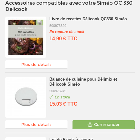
Accessoires compatibles avec votre Siméo QC 330
Delicook
Livre de recettes Délicook QC330 Siméo
500973629
En rupture de stock
14,90 €
TTC
Plus de détails
Balance de cuisine pour Délimix et
Délicook Siméo
500973249
En stock
15,03 €
TTC
Plus de détails
Commander
Lot de 6 pots à yaourts