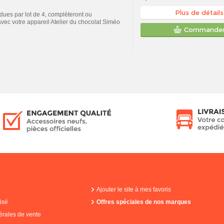
Plus de détails
ues par lot de 4, complèteront ou
avec votre appareil Atelier du chocolat Siméo
Commande
Ajouter le site à mes favoris
isé
Offres spéciales de nos marques
érales de vente