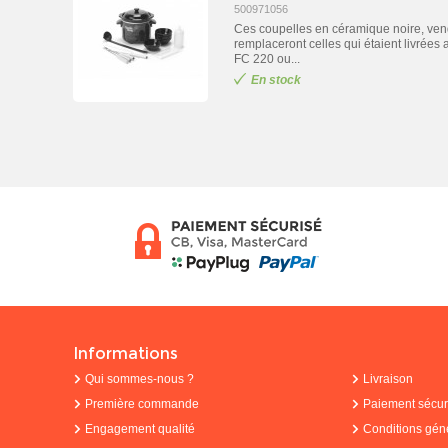
500971056
Ces coupelles en céramique noire, vend
remplaceront celles qui étaient livrées 
FC 220 ou...
En stock
Informations
Qui sommes-nous ?
Livraison
Première commande
Paiement sécur
Engagement qualité
Conditions gén