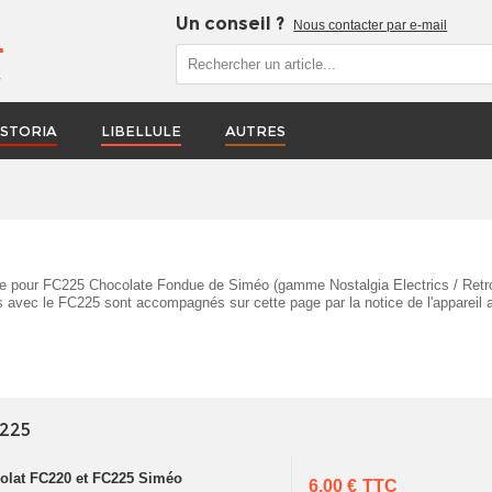
Un conseil ?
Nous contacter par e-mail
r
STORIA
LIBELLULE
AUTRES
ire pour FC225 Chocolate Fondue de Siméo (gamme Nostalgia Electrics / Retr
 avec le FC225 sont accompagnés sur cette page par la notice de l'appareil 
 225
colat FC220 et FC225 Siméo
6,00 €
TTC