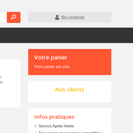
Me connecter
Votre panier
Votre panier est vide.
o
au
Avis clients
Infos pratiques
Service Après-Vente