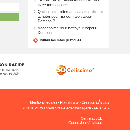
Trouver les accessoires compatibles
avec mon appareil
Quelles cassettes anticalcaires dois-je
acheter pour ma centrale vapeur
r
Domena ?
Accessoires pour nettoyeur vapeur
Domena
Toutes les infos pratiques
Mentions légales
-
Plan du site
-
Création
© 2026 www.accessoires-electromenager.fr - ARB SAS
Certificat SSL
Connexion sécurisée