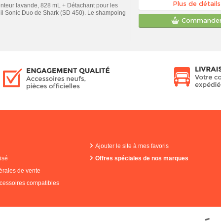
Plus de détails
nteur lavande, 828 mL + Détachant pour les
eil Sonic Duo de Shark (SD 450). Le shampoing
Commande
Ajouter le site à mes favoris
isé
Offres spéciales de nos marques
érales de vente
cessoires compatibles