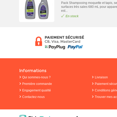
Pack Shampooing moquette et tapis, se
surfaces très sales 680 mL pour appar
est...
En stock
Informations
Qui sommes-nous ?
Livraison
Première commande
Paiement sécur
Engagement qualité
Conditions gén
Contactez-nous
Trouver mes ac