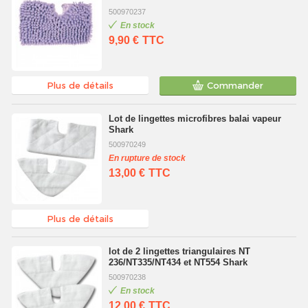
500970237
En stock
9,90 €
TTC
Plus de détails
Commander
Lot de lingettes microfibres balai vapeur
Shark
500970249
En rupture de stock
13,00 €
TTC
Plus de détails
lot de 2 lingettes triangulaires NT
236/NT335/NT434 et NT554 Shark
500970238
En stock
12,00 €
TTC