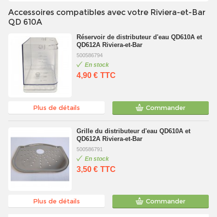
Accessoires compatibles avec votre Riviera-et-Bar
QD 610A
Réservoir de distributeur d'eau QD610A et
QD612A Riviera-et-Bar
500586794
En stock
4,90 €
TTC
Plus de détails
Commander
Grille du distributeur d'eau QD610A et
QD612A Riviera-et-Bar
500586791
En stock
3,50 €
TTC
Plus de détails
Commander