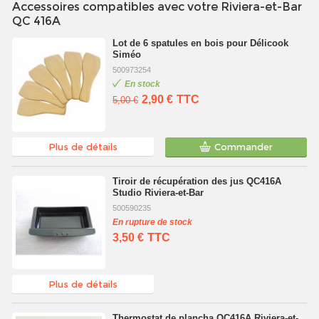
Accessoires compatibles avec votre Riviera-et-Bar
QC 416A
Lot de 6 spatules en bois pour Délicook
Siméo
500973254
En stock
2,90 €
TTC
5,00 €
Plus de détails
Commander
Tiroir de récupération des jus QC416A
Studio Riviera-et-Bar
500590235
En rupture de stock
3,50 €
TTC
Plus de détails
Thermostat de plancha QC416A Riviera-et-