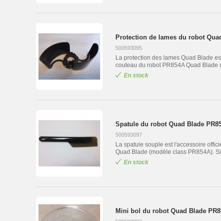
Protection de lames du robot Qua
500593095
La protection des lames Quad Blade est
couteau du robot PR854A Quad Blade de
En stock
Spatule du robot Quad Blade PR85
500593097
La spatule souple est l'accessoire offici
Quad Blade (modèle class PR854A). Si 
En stock
Mini bol du robot Quad Blade PR85