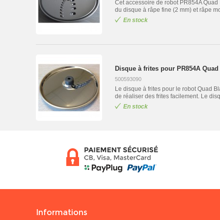
Cet accessoire de robot PR854A Quad Bla
du disque à râpe fine (2 mm) et râpe mo
En stock
Disque à frites pour PR854A Quad 
500593090
Le disque à frites pour le robot Quad 
de réaliser des frites facilement. Le disq
En stock
Informations