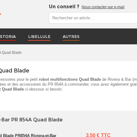
Un conseil ?
Nous contacter par e-mail
r
STORIA
LIBELLULE
AUTRES
4A Quad Blade
 Quad Blade
essoires pour le petit
robot multifonctions Quad Blade
de Riviera & Bar (m
chées et des accessoires du PR 854A à commander, vous avez également grat
t Quad Blade
ci-dessous si besoin.
t-Bar PR 854A Quad Blade
3,50 €
TTC
d Blade PR854A Riviera-et-Bar