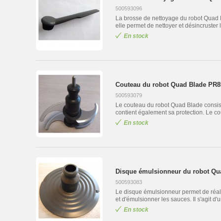
500593096
La brosse de nettoyage du robot Quad B
elle permet de nettoyer et désincruster 
En stock
Couteau du robot Quad Blade PR85
500593079
Le couteau du robot Quad Blade consiste
contient également sa protection. Le c
En stock
Disque émulsionneur du robot Qua
500593083
Le disque émulsionneur permet de réali
et d'émulsionner les sauces. Il s'agit d'
En stock