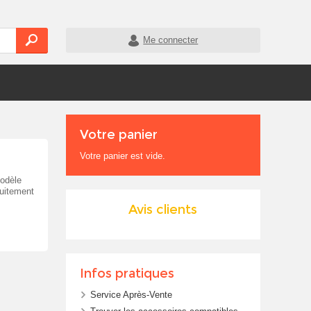
Me connecter
Votre panier
Votre panier est vide.
odèle
uitement
Avis clients
Infos pratiques
Service Après-Vente