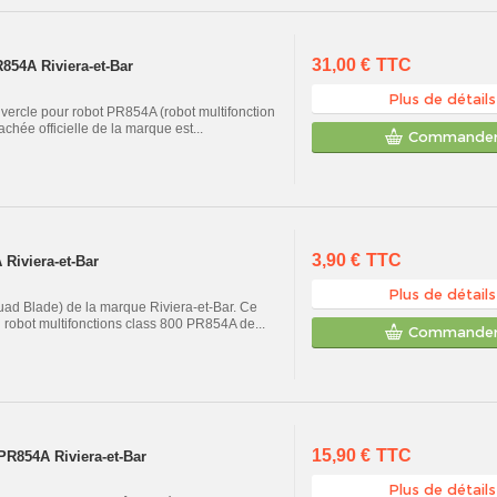
31,00 €
TTC
854A Riviera-et-Bar
Plus de détails
uvercle pour robot PR854A (robot multifonction
chée officielle de la marque est...
Commande
3,90 €
TTC
Riviera-et-Bar
Plus de détails
uad Blade) de la marque Riviera-et-Bar. Ce
u robot multifonctions class 800 PR854A de...
Commande
15,90 €
TTC
PR854A Riviera-et-Bar
Plus de détails