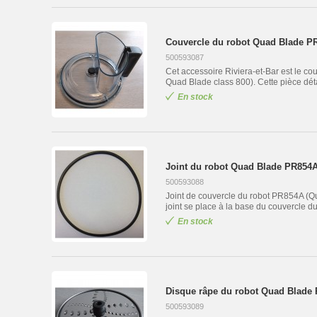
Couvercle du robot Quad Blade PR
500593087
Cet accessoire Riviera-et-Bar est le co
Quad Blade class 800). Cette pièce déta
En stock
Joint du robot Quad Blade PR854A 
500593088
Joint de couvercle du robot PR854A (Q
joint se place à la base du couvercle d
En stock
Disque râpe du robot Quad Blade 
500593089