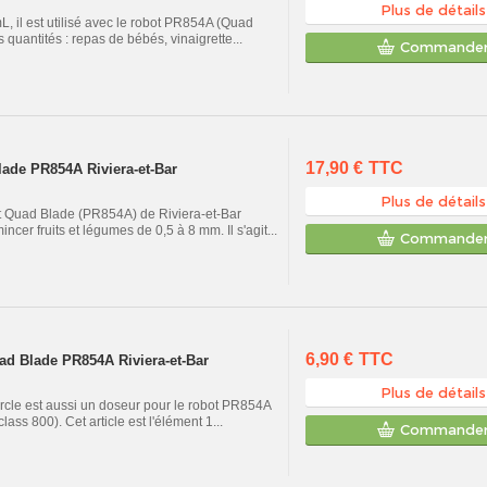
Plus de détails
, il est utilisé avec le robot PR854A (Quad
 quantités : repas de bébés, vinaigrette...
Commande
17,90 €
TTC
ade PR854A Riviera-et-Bar
Plus de détails
t Quad Blade (PR854A) de Riviera-et-Bar
cer fruits et légumes de 0,5 à 8 mm. Il s'agit...
Commande
6,90 €
TTC
ad Blade PR854A Riviera-et-Bar
Plus de détails
vercle est aussi un doseur pour le robot PR854A
ss 800). Cet article est l'élément 1...
Commande