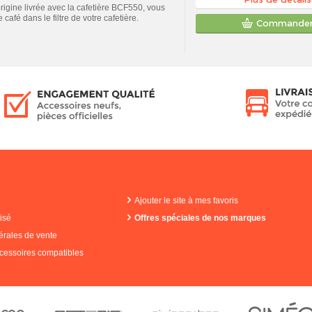
'origine livrée avec la cafetière BCF550, vous
café dans le filtre de votre cafetière.
Commande
Ajouter le site à mes favoris
isé
Offres spéciales de nos marques
érales de vente
cessoires compatibles