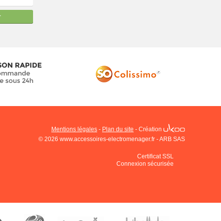
r
Mentions légales
-
Plan du site
-
Création
© 2026 www.accessoires-electromenager.fr - ARB SAS
Certificat SSL
Connexion sécurisée