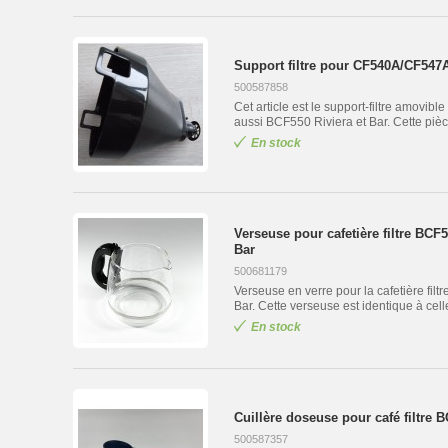
Support filtre pour CF540A/CF547A
500587858
Cet article est le support-filtre amovib
aussi BCF550 Riviera et Bar. Cette pièce
En stock
Verseuse pour cafetière filtre BC
Bar
500681179
Verseuse en verre pour la cafetière fil
Bar. Cette verseuse est identique à celle
En stock
Cuillère doseuse pour café filtre 
500587357