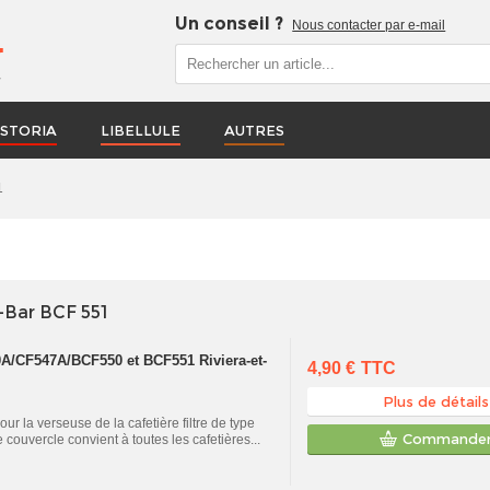
Un conseil ?
Nous contacter par e-mail
r
STORIA
LIBELLULE
AUTRES
1
-Bar BCF 551
A/CF547A/BCF550 et BCF551 Riviera-et-
4,90 €
TTC
Plus de détails
ur la verseuse de la cafetière filtre de type
Commande
couvercle convient à toutes les cafetières...