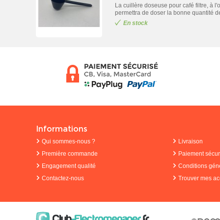
La cuillère doseuse pour café filtre, à l
permettra de doser la bonne quantité de 
En stock
Informations
Qui sommes-nous ?
Livraison
Première commande
Paiement sécur
Engagement qualité
Conditions gén
Contactez-nous
Trouver mes ac