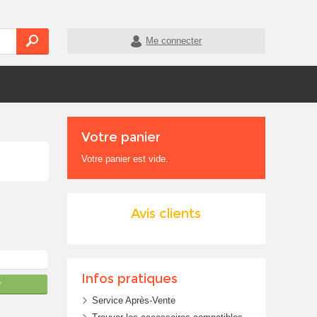
Me connecter
Votre panier
Votre panier est vide.
Avis clients
Infos pratiques
r
Service Après-Vente