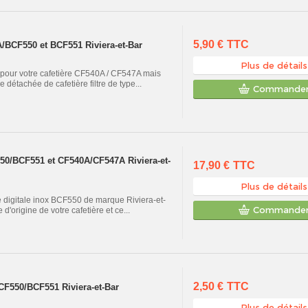
5,90 €
TTC
/BCF550 et BCF551 Riviera-et-Bar
Plus de détails
le pour votre cafetière CF540A / CF547A mais
 détachée de cafetière filtre de type...
Commande
F550/BCF551 et CF540A/CF547A Riviera-et-
17,90 €
TTC
Plus de détails
tre digitale inox BCF550 de marque Riviera-et-
Commande
 d'origine de votre cafetière et ce...
2,50 €
TTC
BCF550/BCF551 Riviera-et-Bar
Plus de détails