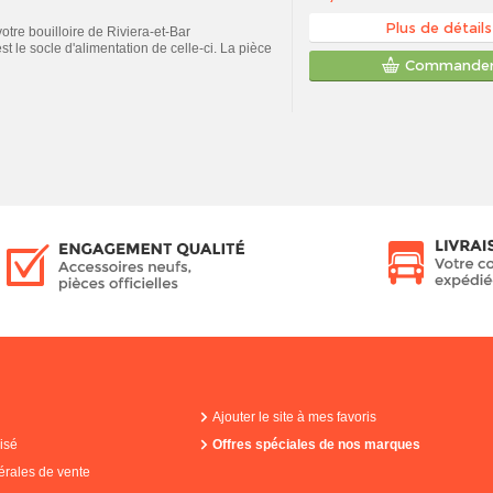
Plus de détails
tre bouilloire de Riviera-et-Bar
e socle d'alimentation de celle-ci. La pièce
Commande
Ajouter le site à mes favoris
isé
Offres spéciales de nos marques
érales de vente