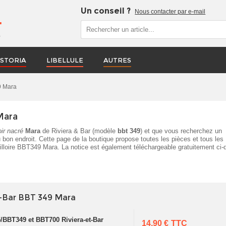
Un conseil ?
Nous contacter par e-mail
r
STORIA
LIBELLULE
AUTRES
9 Mara
Mara
oir nacré
Mara
de Riviera & Bar (modèle
bbt 349
) et que vous recherchez un
 bon endroit. Cette page de la boutique propose toutes les pièces et tous les
illoire BBT349 Mara. La notice est également téléchargeable gratuitement ci
t-Bar BBT 349 Mara
/BBT349 et BBT700 Riviera-et-Bar
14,90 €
TTC