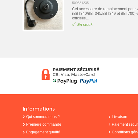
500681235
Cet accessoire de remplacement pour vo
(BBT340/BBT345/BBT349 et BBT700) est l
officielle...
En stock
Informations
Qui sommes-nous ?
Livraison
Première commande
Paiement sécur
Engagement qualité
Conditions gén