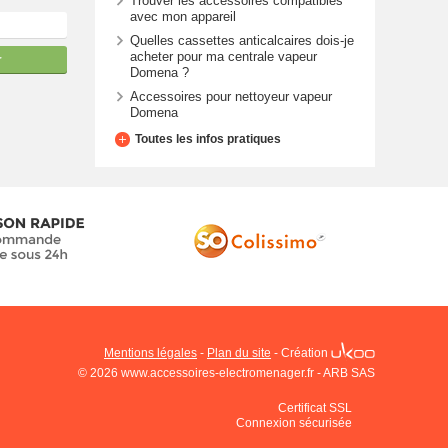
Trouver les accessoires compatibles
avec mon appareil
Quelles cassettes anticalcaires dois-je
acheter pour ma centrale vapeur
r
Domena ?
Accessoires pour nettoyeur vapeur
Domena
Toutes les infos pratiques
Mentions légales
-
Plan du site
-
Création
© 2026 www.accessoires-electromenager.fr - ARB SAS
Certificat SSL
Connexion sécurisée