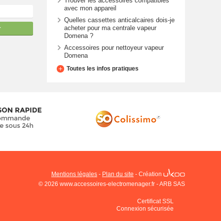
Trouver les accessoires compatibles
avec mon appareil
Quelles cassettes anticalcaires dois-je
acheter pour ma centrale vapeur
r
Domena ?
Accessoires pour nettoyeur vapeur
Domena
Toutes les infos pratiques
Mentions légales
-
Plan du site
-
Création
© 2026 www.accessoires-electromenager.fr - ARB SAS
Certificat SSL
Connexion sécurisée