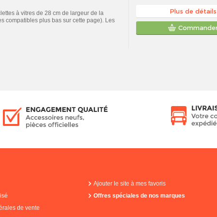
Plus de détails
ttes à vitres de 28 cm de largeur de la
 compatibles plus bas sur cette page). Les
Commande
Ajouter le site à mes favoris
isé
Offres spéciales de nos marques
érales de vente