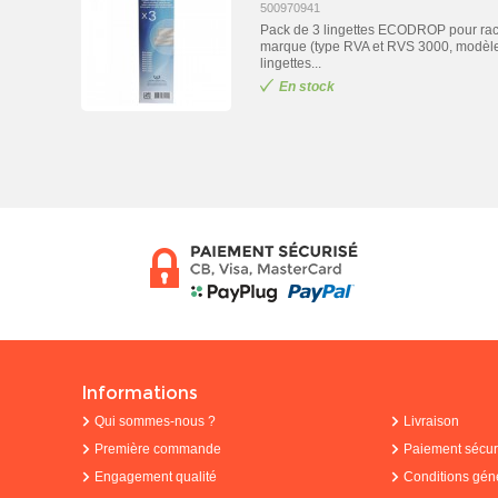
500970941
Pack de 3 lingettes ECODROP pour racle
marque (type RVA et RVS 3000, modèles
lingettes...
En stock
Informations
Qui sommes-nous ?
Livraison
Première commande
Paiement sécur
Engagement qualité
Conditions gén