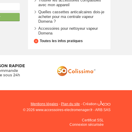
Trouver les accessoires compatibles
avec mon appareil
Quelles cassettes anticalcaires dois-je
acheter pour ma centrale vapeur
r
Domena ?
Accessoires pour nettoyeur vapeur
Domena
Toutes les infos pratiques
Mentions légales
-
Plan du site
-
Création
© 2026 www.accessoires-electromenager.fr - ARB SAS
Certificat SSL
Connexion sécurisée