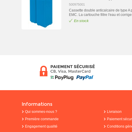
500975001
Cassette double anticalcaire de type 
EMC. La cartouche filtre l'eau et corrige
En stock
Informations
Qui sommes-nous ?
Livraison
Première commande
Paiement sécur
Engagement qualité
Conditions gén