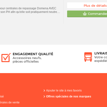
Plus de détails
A pour centrales de repassage Domena AVEC
 son PH afin qu'elle soit pratiquement neutre....
Commande
Ajouter le site à mes favoris
isé
Offres spéciales de nos marques
érales de vente