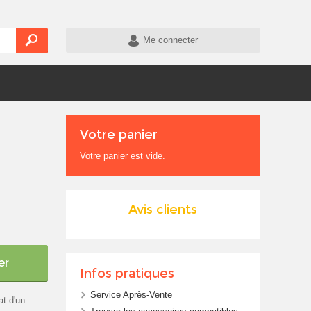
Me connecter
Votre panier
Votre panier est vide.
Avis clients
er
Infos pratiques
Service Après-Vente
at d'un