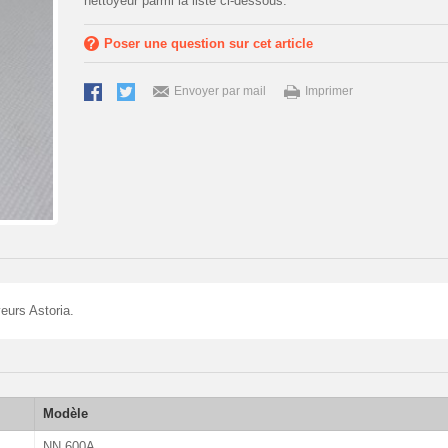
nettoyeur parmi la liste ci-dessous.
Poser une question sur cet article
Envoyer par mail
Imprimer
eurs Astoria.
Modèle
NN 600A