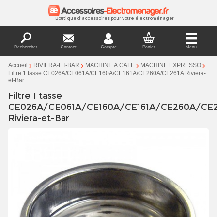
Boutique d'accessoires pour votre électroménager
Rechercher
Contact
Compte
Panier
Menu
Accueil
RIVIERA-ET-BAR
MACHINE À CAFÉ
MACHINE EXPRESSO
Filtre 1 tasse CE026A/CE061A/CE160A/CE161A/CE260A/CE261A Riviera-
et-Bar
Filtre 1 tasse
CE026A/CE061A/CE160A/CE161A/CE260A/CE2
Riviera-et-Bar