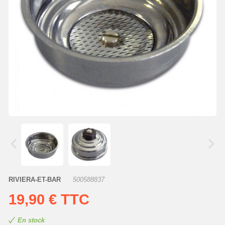
RIVIERA-ET-BAR
500588837
19,90 €
TTC
En stock