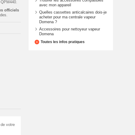
Trouver les accessoires compatibles
n QPM440.
avec mon appareil
s officiels
Quelles cassettes anticalcaires dois-je
ides.
acheter pour ma centrale vapeur
Domena ?
Accessoires pour nettoyeur vapeur
Domena
Toutes les infos pratiques
 de votre