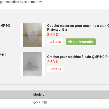
ge
compatible avec cette cuve.
 QMP440
Gobelet mesureur pour machine à pain
Riviera-et-Bar
3,50 €
Détails
Commander
P440
Crochet pour machine à pain QMP440 Riv
3,50 €
Détails
Modèle
QMP 440