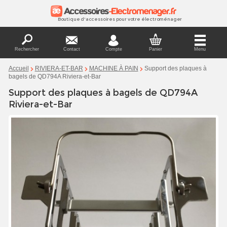
Boutique d'accessoires pour votre électroménager
Rechercher
Contact
Compte
Panier
Menu
Support des plaques à
Accueil
RIVIERA-ET-BAR
MACHINE À PAIN
bagels de QD794A Riviera-et-Bar
Support des plaques à bagels de QD794A
Riviera-et-Bar