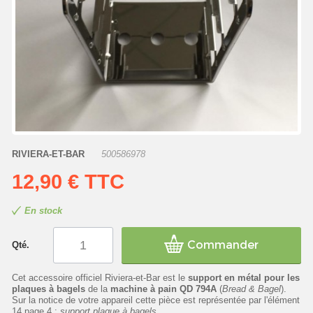
RIVIERA-ET-BAR
500586978
12,90 €
TTC
En stock
Commander
Qté.
Cet accessoire officiel Riviera-et-Bar est le
support en métal pour les
plaques à bagels
de la
machine à pain QD 794A
(
Bread & Bagel
).
Sur la notice de votre appareil cette pièce est représentée par l'élément
14 page 4 :
support plaque à bagels
.