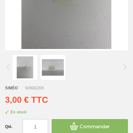
SIMÉO
500682209
3,00 €
TTC
En stock
Commander
Qté.