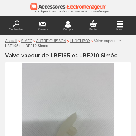
Boutique d'accessoires pour votre électroménager
Rechercher
Contact
Compte
Panier
Menu
Valve vapeur de
Accueil
SIMÉO
AUTRE CUISSON
LUNCHBOX
LBE195 et LBE210 Siméo
Valve vapeur de LBE195 et LBE210 Siméo