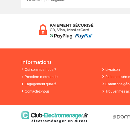
La même que l'originale
Informations
Qui sommes-nous ?
Livraison
Première commande
Paiement sécur
Engagement qualité
Conditions gén
Contactez-nous
Trouver mes ac