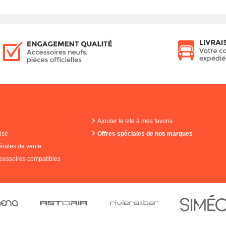
Ajouter le site à mes favoris
isé
Offres spéciales de nos marques
érales de vente
cessoires compatibles