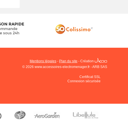
Mentions légales
-
Plan du site
-
Création
© 2026 www.accessoires-electromenager.fr - ARB SAS
Certificat SSL
Connexion sécurisée