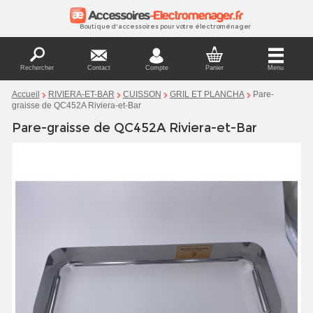
Boutique d'accessoires pour votre électroménager
Rechercher
Contact
Compte
Panier
Menu
Pare-
Accueil
RIVIERA-ET-BAR
CUISSON
GRIL ET PLANCHA
graisse de QC452A Riviera-et-Bar
Pare-graisse de QC452A Riviera-et-Bar