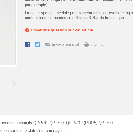
entre les stris du gril de votre
plancha-gril
(modèle QPL570 o
par exemple).
La petite spatule spéciale pour plancha gril vous est livrée rap
comme tous les accessoires Riviera & Bar de la boutique.
Poser une question sur cet article
Envoyer par mail
Imprimer
ent avec les appareils QPL570, QPL590, QPL670, QPL675, QPL700.
tion sur le site club-electromenager.fr.