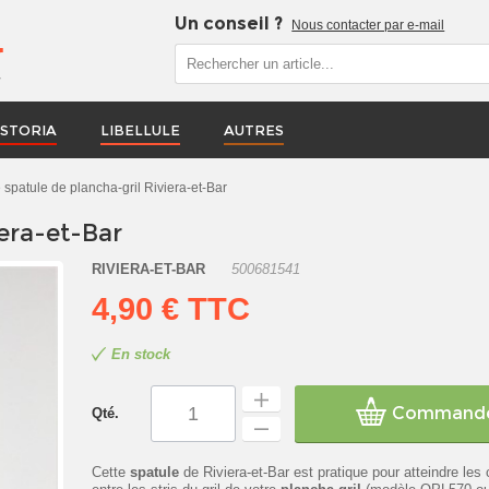
Un conseil ?
Nous contacter par e-mail
r
STORIA
LIBELLULE
AUTRES
e spatule de plancha-gril Riviera-et-Bar
iera-et-Bar
RIVIERA-ET-BAR
500681541
4,90 €
TTC
En stock
Command
Qté.
Cette
spatule
de Riviera-et-Bar est pratique pour atteindre les 