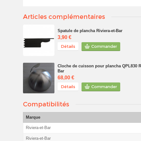
Articles complémentaires
Spatule de plancha Riviera-et-Bar
3,90 €
Détails
Commander
Cloche de cuisson pour plancha QPL830 Ri
Bar
68,00 €
Détails
Commander
Compatibilités
Marque
Riviera-et-Bar
Riviera-et-Bar