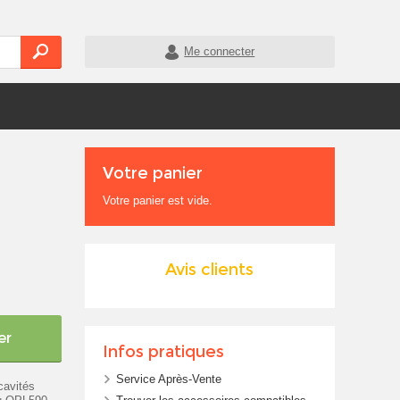
Me connecter
Votre panier
Votre panier est vide.
Avis clients
er
Infos pratiques
Service Après-Vente
cavités