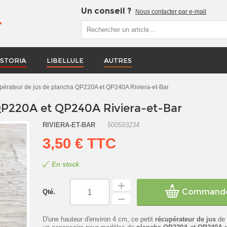
Un conseil ?
Nous contacter par e-mail
r
STORIA
LIBELLULE
AUTRES
érateur de jus de plancha QP220A et QP240A Riviera-et-Bar
QP220A et QP240A Riviera-et-Bar
RIVIERA-ET-BAR
500593234
3,50 €
TTC
En stock
Command
Qté.
D'une hauteur d'environ 4 cm, ce petit
récupérateur de jus
de 