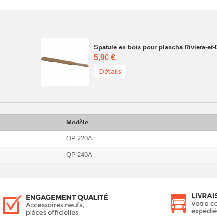
Spatule en bois pour plancha Riviera-et-
5,90 €
Détails
Modèle
QP 220A
QP 240A