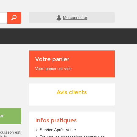
Me connecter
Votre panier
Votre panier est vide.
Avis clients
er
Infos pratiques
Service Après-Vente
cuisson est