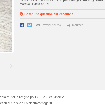
un accessoire pour modèles de
plancha QP220A et QP240A
d
marque Riviera-et-Bar.
Poser une question sur cet article
Envoyer par mail
Imprimer
iviera-et-Bar, à l'origine pour QP220A et QP240A.
tion sur le site club-electromenager.fr.