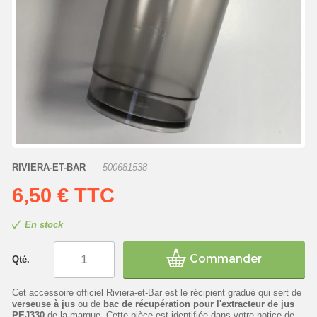
RIVIERA-ET-BAR
500681538
6,50 €
TTC
En stock
Commander
Qté.
Cet accessoire officiel Riviera-et-Bar est le récipient gradué qui sert de
verseuse à jus
ou de
bac de récupération pour l'extracteur de jus
PEJ330
de la marque. Cette pièce est identifiée dans votre notice de