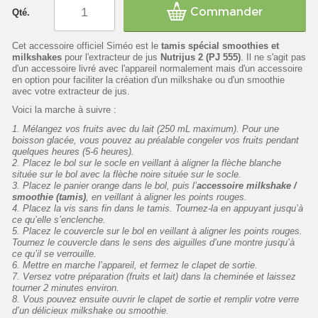
Commander
Qté.
Cet accessoire officiel Siméo est le
tamis spécial smoothies et
milkshakes
pour l'extracteur de jus
Nutrijus 2 (PJ 555)
. Il ne s'agit pas
d'un accessoire livré avec l'appareil normalement mais d'un accessoire
en option pour faciliter la création d'un milkshake ou d'un smoothie
avec votre extracteur de jus.
Voici la marche à suivre :
1. Mélangez vos fruits avec du lait (250 mL maximum).
Pour une
boisson glacée, vous pouvez au préalable congeler vos fruits pendant
quelques heures (5-6 heures).
2. Placez le bol sur le socle en veillant à aligner la flèche blanche
située sur le bol avec la flèche noire située sur le socle.
3. Placez le panier orange dans le bol, puis l’
accessoire milkshake /
smoothie (tamis)
, en veillant à aligner les points rouges.
4. Placez la vis sans fin dans le tamis. Tournez-la en appuyant jusqu’à
ce qu’elle s’enclenche.
5. Placez le couvercle sur le bol en veillant à aligner les points rouges.
Tournez le couvercle dans le sens des aiguilles d’une montre jusqu’à
ce qu’il se verrouille.
6. Mettre en marche l’appareil, et fermez le clapet de sortie.
7. Versez votre préparation (fruits et lait) dans la cheminée et laissez
tourner 2 minutes environ.
8. Vous pouvez ensuite ouvrir le clapet de sortie et remplir votre verre
d’un délicieux milkshake ou smoothie.