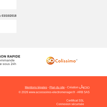
du
03/10/2018
Mentions légales
-
Plan du site
-
Création
© 2026 www.accessoires-electromenager.fr - ARB SAS
Certificat SSL
Connexion sécurisée