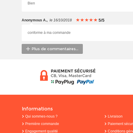
Bien
5/5
Anonymous A.
,
le 16/10/2018
conforme à ma commande
Plus de commentaires...
Informations
Qui sommes-nous ?
Livraison
Première commande
Paiement sécur
Engagement qualité
Conditions gén