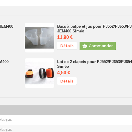
 JEM400
Bacs à pulpe et jus pour PJ552/PJ653/PJ
JEM400 Siméo
11,90 €
Détails
Commander
EM400
Lot de 2 clapets pour PJ552/PJ653/PJ65
Siméo
4,50 €
Détails
utrijus
utrijus