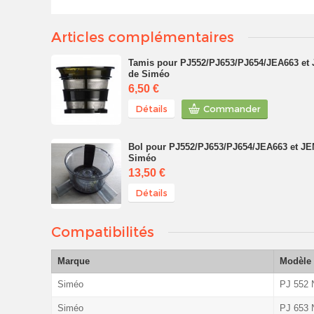
Articles complémentaires
Tamis pour PJ552/PJ653/PJ654/JEA663 et
de Siméo
6,50 €
Détails
Commander
Bol pour PJ552/PJ653/PJ654/JEA663 et J
Siméo
13,50 €
Détails
Compatibilités
Marque
Modèle
Siméo
PJ 552 N
Siméo
PJ 653 N