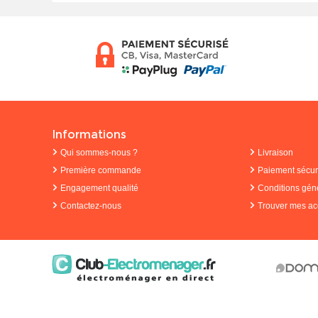
Informations
Qui sommes-nous ?
Livraison
Première commande
Paiement sécur
Engagement qualité
Conditions gén
Contactez-nous
Trouver mes ac