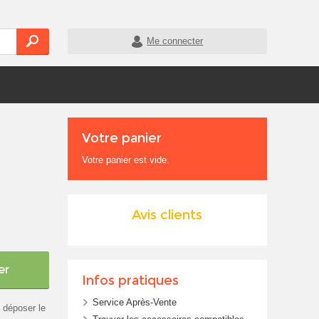
Me connecter
Votre panier
Votre panier est vide.
Avis clients
er
Infos pratiques
Service Après-Vente
 déposer le