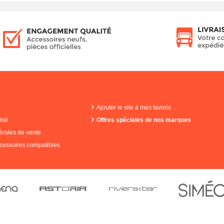
Ajouter le site à mes favoris
isé
Offres spéciales de nos marques
érales de vente
cessoires compatibles