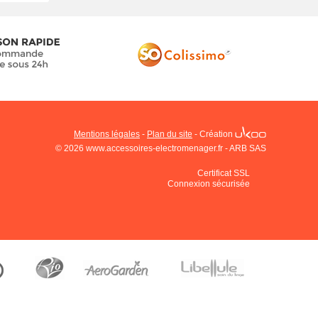
Mentions légales
-
Plan du site
-
Création
© 2026 www.accessoires-electromenager.fr - ARB SAS
Certificat SSL
Connexion sécurisée