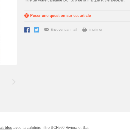
filtre de votre cafetière BCF570 de la marque Riviera-et-Bar.
Poser une question sur cet article
Envoyer par mail
Imprimer
atibles
avec la cafetière filtre BCF560 Riviera-et-Bar.