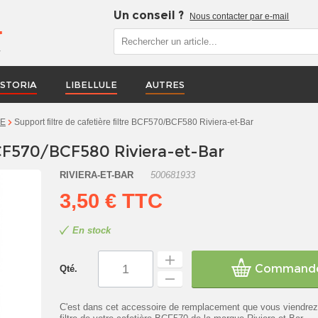
Un conseil ?
Nous contacter par e-mail
r
STORIA
LIBELLULE
AUTRES
Support filtre de cafetière filtre BCF570/BCF580 Riviera-et-Bar
RE
 BCF570/BCF580 Riviera-et-Bar
RIVIERA-ET-BAR
500681933
3,50 €
TTC
En stock
Command
Qté.
C'est dans cet accessoire de remplacement que vous viendrez