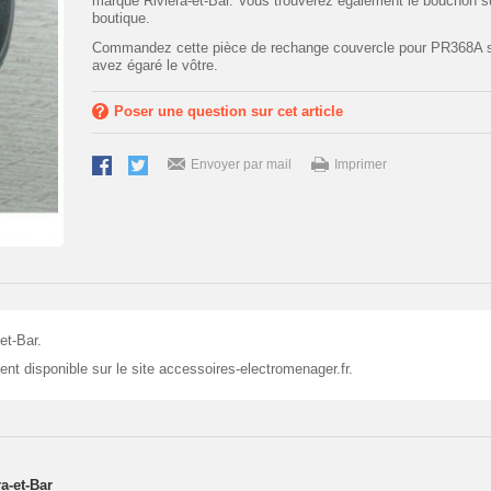
marque Riviera-et-Bar. Vous trouverez également le bouchon s
boutique.
Commandez cette pièce de rechange couvercle pour PR368A s
avez égaré le vôtre.
Poser une question sur cet article
Envoyer par mail
Imprimer
et-Bar.
t disponible sur le site accessoires-electromenager.fr.
a-et-Bar