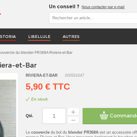
Un conseil ?
Nous contacter par e-mail
r
STORIA
LIBELLULE
AUTRES
ouvercle du blender PR368A Riviera-et-Bar
iera-et-Bar
RIVIERA-ET-BAR
500591647
5,90 €
TTC
En stock
Command
Qté.
Le
couvercle
du bol du
blender PR368A
est un accessoire offi