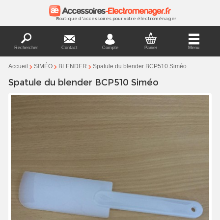
Boutique d'accessoires pour votre électroménager
Rechercher
Contact
Compte
Panier
Menu
Spatule du blender BCP510 Siméo
Accueil
SIMÉO
BLENDER
Spatule du blender BCP510 Siméo