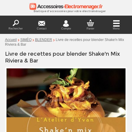
Boutique d'accessoires pour votre électroménager
Rechercher
Contact
Compte
Panier
Menu
Livre de recettes pour blender Shake'n Mix
Accueil
SIMÉO
BLENDER
Riviera & Bar
Livre de recettes pour blender Shake'n Mix
Riviera & Bar