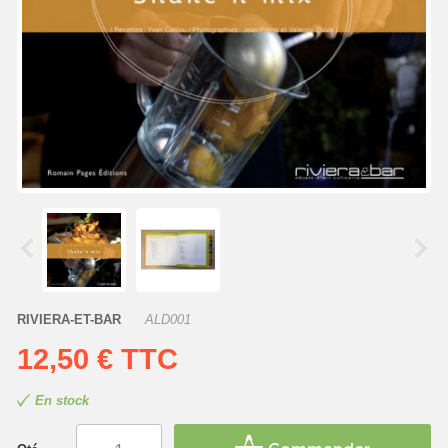
RIVIERA-ET-BAR
ALD001
12,50 €
TTC
En stock