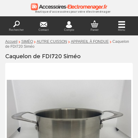
Boutique d'accessoires pour votre électroménager
Rechercher
Contact
Compte
Panier
Menu
Caquelon
Accueil
SIMÉO
AUTRE CUISSON
APPAREIL À FONDUE
de FDI720 Siméo
Caquelon de FDI720 Siméo