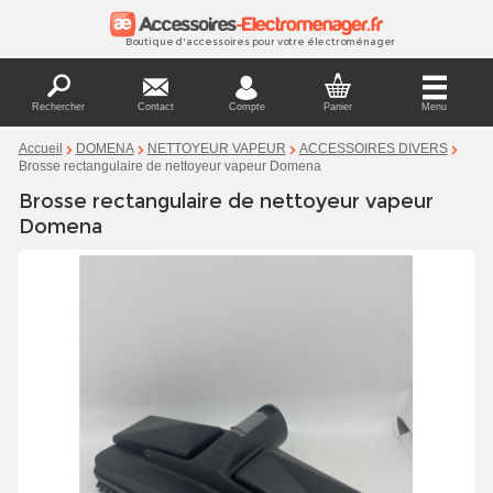
Boutique d'accessoires pour votre électroménager
Rechercher
Contact
Compte
Panier
Menu
Accueil
DOMENA
NETTOYEUR VAPEUR
ACCESSOIRES DIVERS
Brosse rectangulaire de nettoyeur vapeur Domena
Brosse rectangulaire de nettoyeur vapeur
Domena